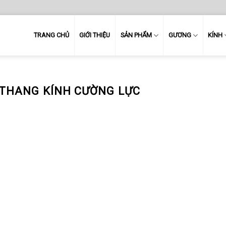
TRANG CHỦ
GIỚI THIỆU
SẢN PHẨM
GƯƠNG
KÍNH
 THANG KÍNH CƯỜNG LỰC