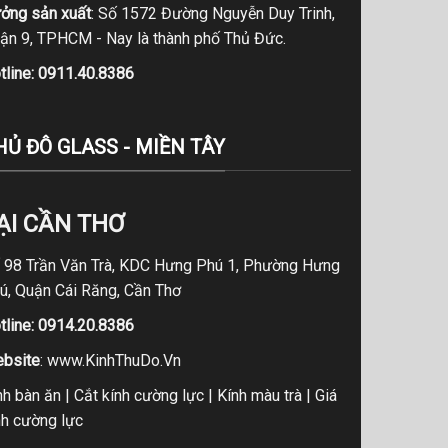
ởng sản xuất
: Số 1572 Đường Nguyễn Duy Trinh,
ận 9, TPHCM - Nay là thành phố Thủ Đức.
tline:
0911.40.8386
HỦ ĐÔ GLASS - MIỀN TÂY
ẠI CẦN THƠ
 98 Trần Văn Trà, KDC Hưng Phú 1, Phường Hưng
ú, Quận Cái Răng, Cần Thơ
tline:
0914.20.8386
bsite
:
www.KinhThuDo.Vn
nh bàn ăn
|
Cắt kính cường lực
|
Kính màu trà
|
Giá
nh cường lực