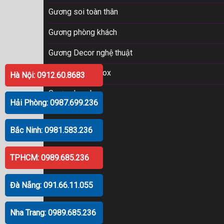
Gương soi toàn thân
Gương phòng khách
Gương Decor nghệ thuật
Gương khung Inox
Hà Nội: 0912.60.8683
Gương Lavabo
Hải Phòng: 0987.699.236
Bắc Ninh: 0981.583.236
TPHCM: 0989.685.236
Đà Nẵng: 091.66.11.055
Nha Trang: 0989.685.236