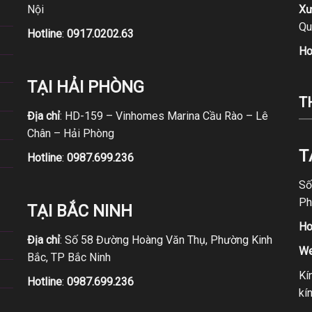
Nội
Xư
Qu
Hotline
:
0917.0202.63
Ho
TẠI HẢI PHÒNG
T
Địa chỉ
: HD-159 – Vinhomes Marina Cầu Rào – Lê
Chân – Hải Phòng
T
Hotline
:
0987.699.236
Số
Ph
TẠI BẮC NINH
Ho
Địa chỉ
: Số 58 Đường Hoàng Văn Thụ, Phường Kinh
We
Bắc, TP Bắc Ninh
Kí
Hotline
:
0987.699.236
kí