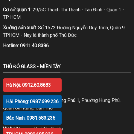
Cơ sở quận 1:
29/5C Thạch Thị Thanh - Tân Định - Quận 1 -
TP HCM
Xưởng sản xuất
: Số 1572 Đường Nguyễn Duy Trinh, Quận 9,
TPHCM - Nay là thành phố Thủ Đức.
Hotline:
0911.40.8386
THỦ ĐÔ GLASS - MIỀN TÂY
Hà Nội: 0912.60.8683
TẠI CẦN THƠ
Số 98 Trần Văn Trà, KDC Hưng Phú 1, Phường Hưng Phú,
Hải Phòng: 0987.699.236
Quận Cái Răng, Cần Thơ
Bắc Ninh: 0981.583.236
Hotline:
0914.20.8386
Website
:
www.KinhThuDo.Vn