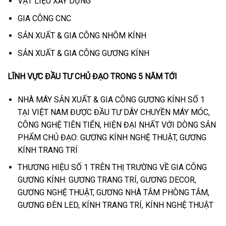
VẬT LIỆU XÂY DỰNG
GIA CÔNG CNC
SẢN XUẤT & GIA CÔNG NHÔM KÍNH
SẢN XUẤT & GIA CÔNG GƯƠNG KÍNH
LĨNH VỰC ĐẦU TƯ CHỦ ĐẠO TRONG 5 NĂM TỚI
NHÀ MÁY SẢN XUẤT & GIA CÔNG GƯƠNG KÍNH SỐ 1
TẠI VIỆT NAM ĐƯỢC ĐẦU TƯ DÂY CHUYỀN MÁY MÓC,
CÔNG NGHỆ TIÊN TIẾN, HIỆN ĐẠI NHẤT VỚI DÒNG SẢN
PHẨM CHỦ ĐẠO: GƯƠNG KÍNH NGHỆ THUẬT, GƯƠNG
KÍNH TRANG TRÍ
THƯƠNG HIỆU SỐ 1 TRÊN THỊ TRƯỜNG VỀ GIA CÔNG
GƯƠNG KÍNH: GƯƠNG TRANG TRÍ, GƯƠNG DECOR,
GƯƠNG NGHỆ THUẬT, GƯƠNG NHÀ TẮM PHÒNG TẮM,
GƯƠNG ĐÈN LED, KÍNH TRANG TRÍ, KÍNH NGHỆ THUẬT