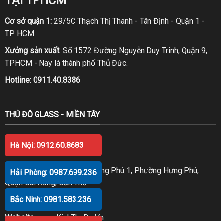
TẠI TPHCM
Cơ sở quận 1:
29/5C Thạch Thị Thanh - Tân Định - Quận 1 -
TP HCM
Xưởng sản xuất
: Số 1572 Đường Nguyễn Duy Trinh, Quận 9,
TPHCM - Nay là thành phố Thủ Đức.
Hotline:
0911.40.8386
THỦ ĐÔ GLASS - MIỀN TÂY
Hà Nội: 0912.60.8683
TẠI CẦN THƠ
Số 98 Trần Văn Trà, KDC Hưng Phú 1, Phường Hưng Phú,
Hải Phòng: 0987.699.236
Quận Cái Răng, Cần Thơ
Bắc Ninh: 0981.583.236
Hotline:
0914.20.8386
Website
:
www.KinhThuDo.Vn