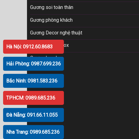
Gương soi toàn thân
Gương phòng khách
Gương Decor nghệ thuật
Gương khung Inox
Hà Nội: 0912.60.8683
Gương Lavabo
Hải Phòng: 0987.699.236
Bắc Ninh: 0981.583.236
TPHCM: 0989.685.236
Đà Nẵng: 091.66.11.055
Nha Trang: 0989.685.236