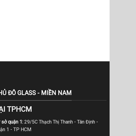
HỦ ĐÔ GLASS - MIỀN NAM
ẠI TPHCM
 sở quận 1:
29/5C Thạch Thị Thanh - Tân Định -
ận 1 - TP HCM