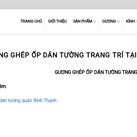
TRANG CHỦ
GIỚI THIỆU
SẢN PHẨM
GƯƠNG
KÍNH
G GHÉP ỐP DÁN TƯỜNG TRANG TRÍ TẠI
GƯƠNG GHÉP ỐP DÁN TƯỜNG TRANG 
êm:
dán tường quận Bình Thạnh