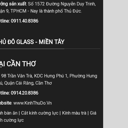
ởng sản xuất
: Số 1572 Đường Nguyễn Duy Trinh,
ận 9, TPHCM - Nay là thành phố Thủ Đức.
tline:
0911.40.8386
HỦ ĐÔ GLASS - MIỀN TÂY
ẠI CẦN THƠ
 98 Trần Văn Trà, KDC Hưng Phú 1, Phường Hưng
ú, Quận Cái Răng, Cần Thơ
tline:
0914.20.8386
bsite
:
www.KinhThuDo.Vn
nh bàn ăn
|
Cắt kính cường lực
|
Kính màu trà
|
Giá
nh cường lực