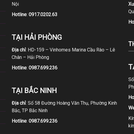
Nội
Xư
Qu
Hotline
:
0917.0202.63
Ho
TẠI HẢI PHÒNG
T
Địa chỉ
: HD-159 – Vinhomes Marina Cầu Rào – Lê
Chân – Hải Phòng
T
Hotline
:
0987.699.236
Số
Ph
TẠI BẮC NINH
Ho
Địa chỉ
: Số 58 Đường Hoàng Văn Thụ, Phường Kinh
We
Bắc, TP Bắc Ninh
Kí
Hotline
:
0987.699.236
kí