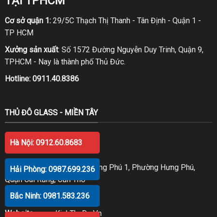
TẠI TPHCM
Cơ sở quận 1:
29/5C Thạch Thị Thanh - Tân Định - Quận 1 -
TP HCM
Xưởng sản xuất
: Số 1572 Đường Nguyễn Duy Trinh, Quận 9,
TPHCM - Nay là thành phố Thủ Đức.
Hotline:
0911.40.8386
THỦ ĐÔ GLASS - MIỀN TÂY
Hà Nội: 0912.60.8683
TẠI CẦN THƠ
Số 98 Trần Văn Trà, KDC Hưng Phú 1, Phường Hưng Phú,
Hải Phòng: 0987.699.236
Quận Cái Răng, Cần Thơ
Bắc Ninh: 0981.583.236
Hotline:
0914.20.8386
Website
:
www.KinhThuDo.Vn