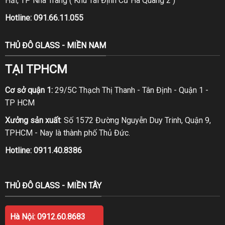
Hải, TP Nha Trang ( Khu Tái Định Cư Hà Quang 2 )
Hotline:
091.66.11.055
THỦ ĐÔ GLASS - MIỀN NAM
TẠI TPHCM
Cơ sở quận 1:
29/5C Thạch Thị Thanh - Tân Định - Quận 1 -
TP HCM
Xưởng sản xuất
: Số 1572 Đường Nguyễn Duy Trinh, Quận 9,
TPHCM - Nay là thành phố Thủ Đức.
Hotline:
0911.40.8386
THỦ ĐÔ GLASS - MIỀN TÂY
Hà Nội: 0912.60.8683
TẠI CẦN THƠ