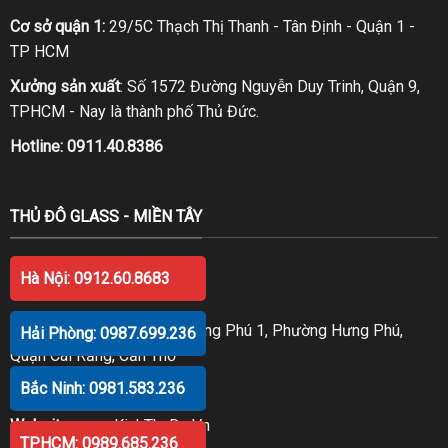
Cơ sở quận 1:
29/5C Thạch Thị Thanh - Tân Định - Quận 1 -
TP HCM
Xưởng sản xuất
: Số 1572 Đường Nguyễn Duy Trinh, Quận 9,
TPHCM - Nay là thành phố Thủ Đức.
Hotline:
0911.40.8386
THỦ ĐÔ GLASS - MIỀN TÂY
Hà Nội: 0912.60.8683
TẠI CẦN THƠ
Số 98 Trần Văn Trà, KDC Hưng Phú 1, Phường Hưng Phú,
Hải Phòng: 0987.699.236
Quận Cái Răng, Cần Thơ
Bắc Ninh: 0981.583.236
Hotline:
0914.20.8386
Website
:
www.KinhThuDo.Vn
TPHCM: 0989.685.236